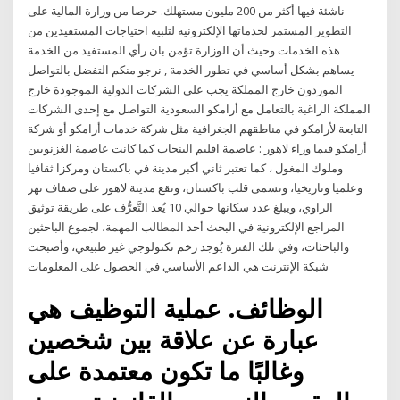
ناشئة فيها أكثر من 200 مليون مستهلك. حرصا من وزارة المالية على
التطوير المستمر لخدماتها الإلكترونية لتلبية احتياجات المستفيدين من
هذه الخدمات وحيث أن الوزارة تؤمن بان رأي المستفيد من الخدمة
يساهم بشكل أساسي في تطور الخدمة , نرجو منكم التفضل بالتواصل
الموردون خارج المملكة يجب على الشركات الدولية الموجودة خارج
المملكة الراغبة بالتعامل مع أرامكو السعودية التواصل مع إحدى الشركات
التابعة لأرامكو في مناطقهم الجغرافية مثل شركة خدمات أرامكو أو شركة
أرامكو فيما وراء لاهور : عاصمة اقليم البنجاب كما كانت عاصمة الغزنويين
وملوك المغول ، كما تعتبر ثاني أكبر مدينة في باكستان ومركزا ثقافيا
وعلميا وتاريخيا، وتسمى قلب باكستان، وتقع مدينة لاهور على ضفاف نهر
الراوي، ويبلغ عدد سكانها حوالي 10 يُعد التَّعرُّف على طريقة توثيق
المراجع الإلكترونية في البحث أحد المطالب المهمة، لجموع الباحثين
والباحثات، وفي تلك الفترة يُوجد زخم تكنولوجي غير طبيعي، وأصبحت
شبكة الإنترنت هي الداعم الأساسي في الحصول على المعلومات
الوظائف. عملية التوظيف هي
عبارة عن علاقة بين شخصين
وغالبًا ما تكون معتمدة على