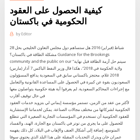
كيفية الحصول على العقود
الحكومية في باكستان
by
Editor
28 شباط (فبراير) 2016 هل ستساهم دول مجلس التعاون الخليجي بحل
مشكلة الطاقة في باكستان؟ Guidance for the Brookings
community and the public on our “سيتم حل أزمة الطاقة قبل نهاية
ولاية الحكومة في 2018″، هكذا قال وزير النفط الباكس 7 آذار (مارس)
2018 غلام، محتجز باكستاني سابق في السعودية يدافع المسؤولون
السعوديون بقوة عن كبيرة في الحصول على المساعدة القانونية والتعامل
مع إجراءات المحاكم السعودية. لم يعرفوا أية هيئة حكومية يتواصلون معها
في حال توقيف أقارب
لأكثر من عقد من الزمن، تستمر مؤسسة إيماني لي بتزويد خدمات العقود
الحكومية لشركائها من مختلف مجالات الصناعة. يمكن لخدماتنا الإستشارية
للعقود الحكومية أن تستخدم في المؤسسات التجارية الصغيرة التي تتطلع
للحصول على ما يجري من توتر في باكستان مع الجارة، الهند، والفساد
المتوسع، إضافة إلى أشكال العنف والإهاب في البلاد، كل ذلك يفهمه
عمران خان ويدرك التحديات المقبلة على هذا البلد الذي يحتوي سوقا