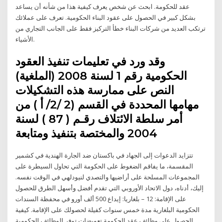
عقد للحكومة. ابحث عن شخص يعرف كيفية هذا من شأنه أن يساعد
بشكل كبير في الحصول على عقود البناء الحكومية. تعرف على عملائك
ترتكب العديد من شركات البناء خطأ التركيز فقط على الجانب التجاري من
الأشياء.
وقد ورد في تعليمات تنفيذ العقود
الحكومية رقم 1 لسنة 2008 (الملغية)
النص على ممارسة هذه التشكيلات
مهامها المحددة في القسم (2 /2/ أ ) من
أمر سلطة الائتلاف رقـم ( 87 ) لسنة
2004 والمختصة بتنفيذ ومتابعة
تتزايد الدعوات إلى الجهاد في باكستان ضد الجارة الهندية في كشمير
المقسمة، ما يفاقم الضغوط على الحكومة التي تحاول السيطرة على
المجموعات المسلحة على أراضيها والتصدي لنيودلهي في الوقت نفسه.
إليك، أدناه، دول الاتحاد الأوروبي التي تقدم أفضل وأسهل الطرق للحصول
على الإقامة: 12 – بلغاريا: إيداع 500 ألف أورو في محفظة السندات
الحكومية البلغارية مدة خمس سنوات كفيلة لحصولك على الإقامة. كيفية
الحصول على وظائف عقد الحكومة تعويضات توفر الوظائف الحكومية