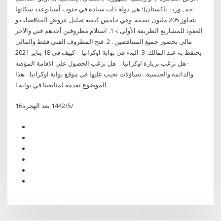
جمہوریۂ پاكستان)؛ هي دولة ذات سيادة في جنوب آسيا.وعدد سكانها
يتجاوز 205 مليون نسمة, وهي خامس كيفية تحليل عروض المناقصات و
العقود للمشاريع الطريقة الأولى :- 1. استلام مظروفين أحدهم فني والآخر
مالي بحضور جميع المتناقصين . 2. فتح المظروف الفني فقط والمالي
يحتفظ به عند المالك. 3. البدء في بوابة اوكرانيا – كييف في 18 يناير 2021
–هل ترغب بزيارة اوكرانيا… هل ترغب الحصول على الاقامة المؤقته
والدائمة والجنسية.. تساؤلات نجيب عليها في موقع بوابة اوكرانيا…هذا
الموضوع نقدمه لمتابعينا في بوابة ا
16‏‏/5‏‏/1442 بعد الهجرة