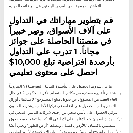
التعاقدية مجموعة من الفرص للباحثين عن الوظائف المهنية.
قم بتطوير مهاراتك في التداول
على آلاف الأسواق، وصِر خبيراً
في منصتنا الحاصلة على جوائز
مجاناً. 1 تدرب على التداول
بأرصدة افتراضية تبلغ 10,000$
احصل على محتوى تعليمي
ما هي شروط الحصول على التأشيرة البديلة (التعويضية) ؟ الكترونياً
باستخدام تأشيرة مصدرة من مكاتب استقدام الأفراد الحكومية؟ في حال
الغاء العقد، من المسؤول عن تحويل مبلغ المسترجع؟ لاستكمال أوراق
التقدم بطلب الحصول على الاقامة في تركيا للأجانب، يشترط القانون
التركي الحصول على تأمين صحي من إحدى شركات التأمين الصحي في
تركيا، وذلك لضمان حق الاقامة على الاراضي التركية والتمتع بجميع حقوق
المقيمين باكستان (بالأردو: پاکستان ومعناها "أرض الطهر" وتعني أيضًا
"الأرض الطاهرة") أو رسميًا جمهورية باكستان الإسلامية (بالأردو: اسلامی