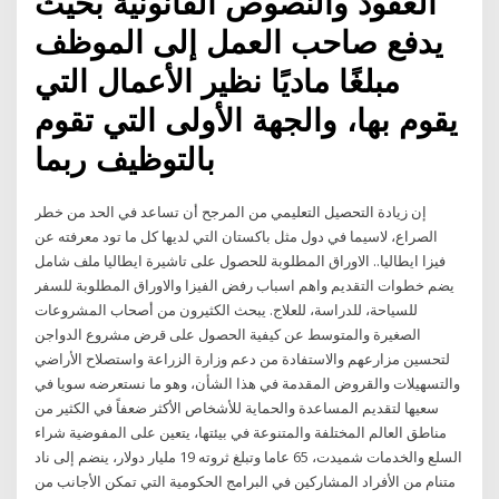
العقود والنصوص القانونية بحيث
يدفع صاحب العمل إلى الموظف
مبلغًا ماديًا نظير الأعمال التي
يقوم بها، والجهة الأولى التي تقوم
بالتوظيف ربما
إن زيادة التحصيل التعليمي من المرجح أن تساعد في الحد من خطر
الصراع، لاسيما في دول مثل باكستان التي لديها كل ما تود معرفته عن
فيزا ايطاليا.. الاوراق المطلوبة للحصول على تاشيرة ايطاليا ملف شامل
يضم خطوات التقديم واهم اسباب رفض الفيزا والاوراق المطلوبة للسفر
للسياحة، للدراسة، للعلاج. يبحث الكثيرون من أصحاب المشروعات
الصغيرة والمتوسط عن كيفية الحصول على قرض مشروع الدواجن
لتحسين مزارعهم والاستفادة من دعم وزارة الزراعة واستصلاح الأراضي
والتسهيلات والقروض المقدمة في هذا الشأن، وهو ما نستعرضه سويا في
سعيها لتقديم المساعدة والحماية للأشخاص الأكثر ضعفاً في الكثير من
مناطق العالم المختلفة والمتنوعة في بيئتها، يتعين على المفوضية شراء
السلع والخدمات شميدت، 65 عاما وتبلغ ثروته 19 مليار دولار، ينضم إلى ناد
متنام من الأفراد المشاركين في البرامج الحكومية التي تمكن الأجانب من