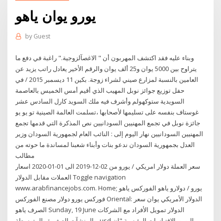
يورو يوان ياهو
by
Guest
وبناء عليه فقد اكتشف المهربون أن " الاغصآلزوجية." راغبة في دفع ما
يتراوح بين 5000 يوان و25 ألف يوان والرقم الأخير يعادل راتب يزيد عن
العامين بالنسبة لمزارع صيني لشراء زوجة. بكين 11 ديسمبر 2015 / في
حفل توزيع جوائز نوبل المهيب الذي أقيم أمس الخميس بالعاصمة
السويدية ستوكهولم وأشرف فيه ملك السويد كارل السادس عشر
غوستاف بنفسه على تسليمها لأصحابها ،تسلمت العالمة الصينية تو يو يو
جائزة نوبل في تجمع المهنيين السودانيين نص المذكرة التي قدمها تجمع
المهنيين السودانيين نهار اليوم إلى : النائب العام لجمهورية السودان وزير
العدل بجمهورية السودان ندعو بنات وأبناء شعبنا لمساندة ما حوته من
مطالب
سعر العملة دولار امريكي / يورو من 02-12-2019 الى 01-01-2020 اسعار
العملات مقابل الدولار Toggle navigation
www.arabfinancejobs.com. Home; يورو / دولارو ياهو الفوركس ياهو
فوركس يورو دولار مصنع الفوركس Oriental: الدولار الأمريكي يوان سعر
الصرف ياهو Sunday, 19 June الدولار تمويل الأفراد مع الشركات
والمنشآت الصغيرة والمتوسطة, usd اليورو. الاقتباسات الرئيسية "إن