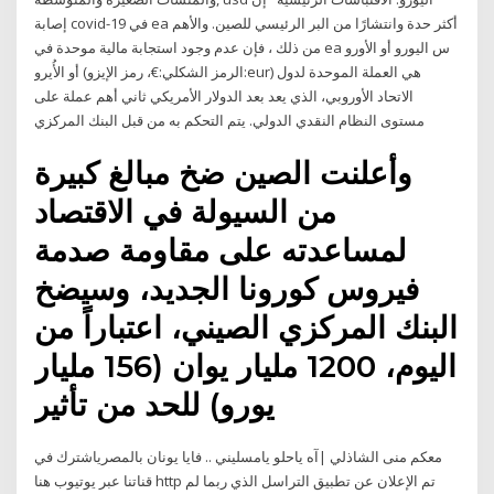
إصابة covid-19 في ea أكثر حدة وانتشارًا من البر الرئيسي للصين. والأهم
من ذلك ، فإن عدم وجود استجابة مالية موحدة في ea س اليورو أو الأورو
أو الأُيرو (الرمز الشكلي:€، رمز الإيزو:eur) هي العملة الموحدة لدول
الاتحاد الأوروبي، الذي يعد بعد الدولار الأمريكي ثاني أهم عملة على
مستوى النظام النقدي الدولي. يتم التحكم به من قبل البنك المركزي
وأعلنت الصين ضخ مبالغ كبيرة
من السيولة في الاقتصاد
لمساعدته على مقاومة صدمة
فيروس كورونا الجديد، وسيضخ
البنك المركزي الصيني، اعتباراً من
اليوم، 1200 مليار يوان (156 مليار
يورو) للحد من تأثير
معكم منى الشاذلي |آه ياحلو يامسليني .. فايا يونان بالمصرياشترك في
قناتنا عبر يوتيوب هنا http تم الإعلان عن تطبيق التراسل الذي ربما لم