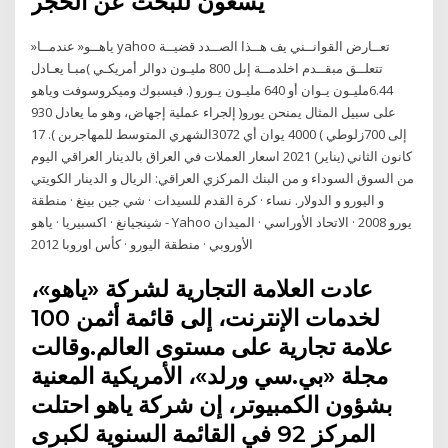
يسعون للبحث عن الحجر
»ياهــو« عندمــا yahoo تعــارض القوانــني يف هــذا الصــدد قضيــة
تتعلــق مبقــدم اخلدمــة إىل 800 مليـون دوالر أمريكـي )مبـا يعـادل
6.44مليـون يـوان أو 640 مليـون يـورو (. فيسبوك وميكروسوفت وياهو
على سبيل المثال يمنحن يورو( إلجراء عملية إجهاض، وهو ما يعادل 930
إلى 700زلوطي ) 4000 يوان أي 3072الشهري المتوسط للمهاجربن ). 17
كانون الثاني (يناير) 2021 اسعار العملات في العراق بالدينار العراقي اليوم
من السوق السوداء و من البنك المركزي العراقي: الريال و الدينار الكويتي
و اليورو و الدولار. نساء · كرة القدم للسيدات · شي جين بينغ · منطقة
شينجيانغ · اكسبيريا · ياهو - Yahoo يورو 2008 · الاتحاد الأوراسي · الميدان
الأوروبي · منطقة اليورو · كأس اوروبا 2012
عادت العلامة التجارية لشركة «ياهو»،
لخدمات الإنترنت، إلى قائمة أثمن 100
علامة تجارية على مستوى العالم.وقالت
مجلة «بي.سي ورلد»، الأمريكية المعنية
بشؤون الكمبيوتر، إن شركة ياهو احتلت
المركز 92 في القائمة السنوية لكبرى