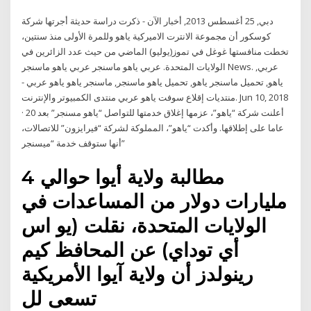
دبي, 25 أغسطس 2013, أخبار الآن - ذكرت دراسة حديثة أجرتها شركة
كوسكور أن مجموعة الانترت الاميركية ياهو وللمرة الأولى منذ سنتين،
تخطت منافستها غوغل في تموز(يوليو) الماضي من حيث عدد الزائرين في
الولايات المتحدة. عربي ياهو ماسنجر عربي ياهو ماسنجر News. عربي,
ياهو, تحميل ماسنجر ياهو, تحميل ياهو ماسنجر, ماسنجر ياهو ياهو عربي -
منتديات إقلاع سوفت ياهو عربي منتدى الكمبيوتر والإنترنت. Jun 10, 2018
· أعلنت شركة “ياهو”، عزمها إغلاق خدمتها للتواصل “ياهو مسنجر” بعد 20
عاما على إطلاقها. وأكدت “ياهو”، المملوكة لشركة “فيرايزون” للاتصالات،
أنها ستوقف خدمة “ميسنجر”
مطالبة ولاية أيوا حوالي 4
مليارات دولار من المساعدات في
الولايات المتحدة، نقلت (يو اس
أي توداي) عن المحافظ كيم
رينولدز أن ولاية آيوا الأمريكية
تسعى لل