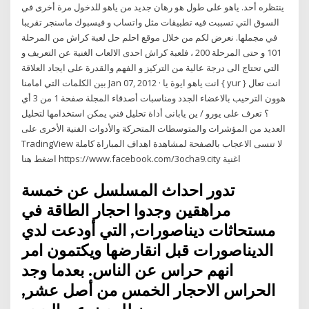
ينتظره أحد. ياهو على طول هو رهان جديد من ياهو للدخول مرة أخرى في
السوق التي تسببت فيه تطبيقات مثل واتساب و فيسبوك ماسنجر تقريبا
في مجملها. نعرض لكم من خلال موقع احلم حل لعبة كراش من المرحلة
101 و حتى المرحلة 200 ، فلعبة كراش احدى الالعاب الغنية عن التعريف و
التي تحتاج الى درجة عالية من التركيز و الفهم والقدرة على ايجاد العلاقة
بين الكلمات التي امامنا Jan 07, 2012 · انت ياهو ايوة يا { yur } انت تعال
هوون الترحيب بالاعضاء الجدد ومناسبات أصدقاء المجلة صفحة 1 من 3 أي
أداة تحليل فني يمكن استخدامها لتحليل ‎يورو / ين يابانى‎ ؟ تعرف على
العديد من المؤشرات والمتوسطات المتحركة والأدوات الفنية الأخرى على
TradingView لا تنسى الاعجاب بالصفحة لمشاهدة اهداف المباراة كاملة
اضغط هنا https://www.facebook.com/3ocha9.city اغنية
تدور احداث المسلسل عن خمسة
مراهقين وجدوا احجار الطاقة في
مستحاثات ديناصورات, التي أودعت لدي
الديناصورات قبل انقارضها ويكتمون امر
انهم حراس عن الناس. بعدما وجد
الحراس الاحجار الخمس من أصل عشر,