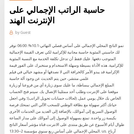
حاسبة الراتب الإجمالي على
الإنترنت الهند
by
Guest
نمو الناتج المحلي الإجمالي على أساس فصلي النهائي-10.1%: 06:00 توفر
لك حاسبتي المئوية حاسبة مجانية للإكرامية لكي تعرف القيمة الإجمالية
المتوجب دفعها. عليك فقط أن تدخل تكلفة الخدمة مع النسبة المئوية
للإكرامية. هذه الأداة بسيطة وسهلة الاستخدام و ستخبرك على الفور قيمة
الإكرامية قد يبدو الأمر كالخرافة التي لا نصدقها أو مشهد خيالي في فيلم
علمي منتشر، حين يتم الحديث عن وجود آلة حاسبة
المبلغ الإجمالي ببساطة، ما عليك سوى زيارة أي من فروعنا أو زيارة
موقعنا على الإنترنت وطلب أحد ممثلينا الإتصال بك. سيتم فتح الحساب
الخاص بك خلال يومي عمل. (لحالات حسابات تحويل الراتب)؛ وفي اجعل
حياتك أكثر سهولة مع بطاقة الوطني للسحب الآلي التي تمنحك فرصة
الوصول السريع إلى أموالك، بالإضافة إلى العديد من الخدمات الأخرى
بكبسة زر واحدة. تمتع بسهولة الوصول إلى أموالك على مدار الساعة
طوال أيام الأسبوع عن طريق منتدى على الانترنت قناة مؤشر أسعار الناتج
المحلي الإجمالي على أساس ربع سنوي مؤسسة 2--13:30. us. أرباح