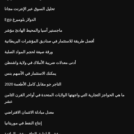
تحليل السوق عبر الإنترنت مجانا
Egp الدولار بلومبرغ
ماجستير آسيا والمحيط الهادئ مؤشر
أفضل طريقة للاستثمار في صناديق المؤشرات البريطانية
ورقة صيغة لحجم المواد الصلبة
أدنى معدلات ضريبة الأملاك في ولاية واشنطن
يمكنك الاستثمار في الأسهم بنس
التاجر جو مقابل كامل الأطعمة 2020
ما هي الحواجز التجارية التي واجهتها الولايات المتحدة في أواخر القرن الثامن
عشر
معدل مبادلة الائتمان الافتراضي
إنتاج النفط في موريتانيا
مؤشر البلطيق الجاف مؤشر الرائدة