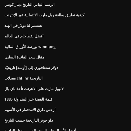
الرسم البياني التاريخ دينار كويتي
كيفية تطبيق بطاقة وول مارت الائتمانية عبر الإنترنت
تستثمر لنا دولار في الهند
أفضل نفط خام في العالم
بورصة الأوراق المالية winnipeg
مقال سعر الفائدة السلبي
دولار سنغافوري إلى [أوسد] تاريخيّة
معدلات chf inr التاريخية
لا وول مارت على الانترنت تأخذ باي بال
قيمة الفضة غير المتداولة 1885
أرخص طرق الاستثمار في الأسهم
داو جونز التاريخية حسب التاريخ
أفضل الأموال على المدى القصير معدل العائمة