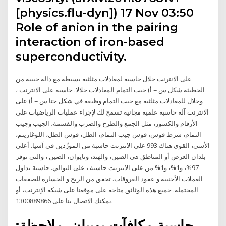
[physics.flu-dyn]) 17 Nov 03:50
Role of anion in the pairing
interaction of iron-based
superconductivity.
على الانترنت حلال حاسبة لمعادلات مثلثية بسيطة مع دالة جيبية من
الخطيئة شكل س = أ) جيب التمام المعادلات حلالا. حاسبة على الانترنت ،
وحلال للمعادلات مثلثية مع جيب التمام وظيفة في شكل جتا س = أ) على
الانترنت آلة حاسبة علمية مجانية تسمح لك لإجراء عمليات الرياضيات على
الأرقام والكسور، مثل الجمع والطرح والضرب والقسمة، الجيب وجيب
التمام، شرط قوس، قوس جيب التمام، الظل، قوس الظل، اللوغاريتم،
الأسي، القوى هناك 993 على الانترنت حاسبة من المورِّدين في آسيا. أعلى
بلدان العرض أو المناطق هي الصين، والهند، وتايوان، الصين ، والتي توفر
97%، و1%، و1% من على الانترنت حاسبة ، على التوالي. حاسبة تداول
العملات الأجنبية و عقود الفروقات. تحقق من الربح و الخسارة للصفقات
المحتملة. جميع هذه الوثائق متاحة على موقعنا على شبكة الإنترنت، أو
يمكنك الاتصال بنا على 1300889866.
حاسبة مكافآت بوبيان. ملاحظة: