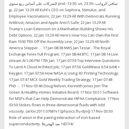
الشركات على أساس ربع سنوي prel--13:30. us. صافي الرواتب--23:30.
jp. 22 Jan 13:29 All Kohl's CEO on Sephora, Stimulus, and
Employee Vaccinations; 22 Jan 13:29 All With Democrats Running
Antitrust, Amazon and Apple Aren't Safe; 22 Jan 13:29 All
Trump's Loan Extension on a Manhattan Building Shows His
Debt Options; 22 Jan 13:29 All Here’s How You Can Own the First
Ram 1500 TRX Off the Assembly Line; 22 Jan 13:29 All North
America Stepper … 17 Jan 08:38 NWS Jan Teslar - The Royal
Exchange Forex Full Program; 17 Jan 08:44 BTC; 17 Jan 08:14 Live
stream At 5.00 PM 17th Jan; 17 Jan 07:59 Top Interview Questions
To Land A Cloud Architect Job; 17 Jan 07:56 GoldWave 6.54 (x64) +
Keygen; 17 Jan 07:56 How NASA is Using 3D Printing Technology;
17 Jan 07:47 MCX Gold Weekly Trading Strategy; 17 Jan 07:48
PhD … 17 Nov 03:46 Doug Nelson, Kenneth Jones Join The
Green & Healthy Homes Initiative Board; 17 Nov 03:51 Software
for MSPs that Can Help Demonstrate HIPAA Compliance; 17 Nov
03:50 Stokes flows in three-dimensional fluids with odd
viscosity. (arXiv:2011.07681v1 [physics.flu-dyn]) 17 Nov 03:50
Role of anion in the pairing interaction of iron-based
superconductivity. 8‏‏/4‏‏/1437 بعد الهجرة