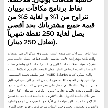
نقاط برنامج مكافآت بوبيان
تتراوح من 1% و لغاية 5% من
قيمة جميع مشترياتك بحد أقصى
يصل لغاية 250 نقطة شهرياً
(تعادل 250 دينار).
ميتا التاجر على الانترنت; منصة التنبيه المسروقة; مركز الدعم; المبيعات
والخدمات; مؤشرات; الآلات الحاسبة. حاسبة فقاعة العملة; حاسبة سعر
الذهب; حاسبة العملات; حاسبة الربح والخسارة; حاسبة فيبوناتشي نظـام
المرتبـات الجديد لدينا في البنك الأهلي المتحد والمقدم لعملائنا عبــارة
عــن ملــف تحــت المســمى "AUBK_Salaries.xlsx" والذي يمكن
الحصول عليه من المبنى الرئيسي في طابق B1، والــذي يوفــر العديد
مــن التسهيلات بالتوافــق احصل على سعر تمويل السيارة التي تختارها
بنظام التمويل لعدة علامات تجاريه ( تويوتا – لكزس – هونداي – كيا – جيلي
) من خلال حاسبة التمويل. على الانترنت آلة حاسبة علمية مجانية تسمح
لك لإجراء عمليات الرياضيات على الأرقام والكسور، مثل الجمع والطرح
والضرب والقسمة، الجيب وجيب التمام، شرط قوس، قوس جيب التمام،