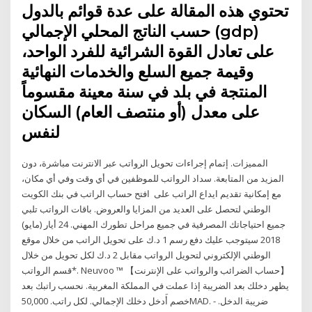
تحتوي هذه المقالة على عدة قوائم بالدول
حسب الناتج المحلي الإجمالي (gdp)
على تعادل القوة الشرائية للفرد الواحد،
وقيمة جميع السلع والخدمات النهائية
المنتجة في بلد في سنة معينة مقسوماً
على معدل (أو منتصف العام) السكان
لنفس
المميزات. إتمام إجراءات تحويل الرواتب عبر الانترنت مباشرة، دون
المزيد من المتابعة. سداد الرواتب للموظفين في أي وقت وفي أي مكان،
مع إمكانية تقديم ايداع الراتب على افتح حساب الراتب في بنك الكويت
الوطني لتحصل على العديد من المزايا والعروض. باقات الرواتب تلبي
جميع احتياجاتك المصرفية في جميع مراحل تطورك المهني. 24 أيار (مايو)
2018 سيتوجب عليك دفع رسم 1 د.ك على تحويل الراتب من خلال موقع
الوطني الإلكتروني لتحويل الرواتب مقابل 2 د.ك لكل تحويل من خلال
قسم الرواتب*. Neuvoo ™ 【حساب الضرائب والرواتب على الإنترنت】
يظهر دخلك بعد الضريبة إذا عملت في المملكة المغربية. نحسب راتبك بعد
خصم أَدخل دخلك الإجمالي. لكل راتب. 50,000MAD. ضريبة الدخل. -