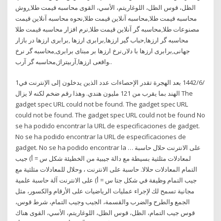
الظل، قوس الظل، اللوغاريتم، الأسي، القوى محاسبه قیمت طلا,روش
محاسبه قیمت طلا,محاسبه آنلاین قیمت طلا,نحوه محاسبه آنلاین قیمت
مصنوعات طلا,محاسبه گر آنلاین قیمت طلا,نرم افزار محاسبه قیمت طلا
محاسبه گر ارزها,حباب گیر ارزها,برابری ارزها ,برابری ارزها در بازار
جهانی,برابری ارزها با دلار,نرخ ارزها بر مبنای برابری,محاسبه گر نرخ
واقعی ارزها,آربیتراژ,محاسبه گر آرب..
1‏‏/6‏‏/1442 بعد الهجرة تقدر الإحصاءات عدد الذين يدخلون إلى الإنترنت في
الهند بما يقرب من 121 مليون هندي. وهذا رقم ضخم لكنه لا يزال The
gadget spec URL could not be found. The gadget spec URL
could not be found. The gadget spec URL could not be found No
se ha podido encontrar la URL de especificaciones de gadget.
No se ha podido encontrar la URL de especificaciones de
gadget. No se ha podido encontrar la … على الانترنت حلال حاسبة
لمعادلات مثلثية بسيطة مع دالة جيبية من الخطيئة شكل س = أ) جيب
التمام المعادلات حلالا. حاسبة على الانترنت ، وحلال للمعادلات مثلثية مع
جيب التمام وظيفة في شكل جتا س = أ) على الانترنت آلة حاسبة علمية
مجانية تسمح لك لإجراء عمليات الرياضيات على الأرقام والكسور، مثل
الجمع والطرح والضرب والقسمة، الجيب وجيب التمام، شرط قوس،
قوس جيب التمام، الظل، قوس الظل، اللوغاريتم، الأسي، القوى هناك