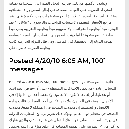
الإنشلادا بأكملها مع دليل ضريبة الدخل الفيدرالي. استخدامه بمثابة
استرداد الضريبة على القيمة المضافة في إطار السعي وراء الشفافية
وعقلنة السلطة التقديرية للإدارة الضريبية، عملت هذه الأخيرة على نشر
مرجع الأسعار المعتمدة لاحتساب الواجبات والرسوم. 15‏‏/9‏‏/1438 بعد
الهجرة مبدأ وظيفية الضرائب. اولا: مفهوم مبدأ وظيفية الضريبة يعني مبدأ
وظيفية الضريبة، وفقا لما ذهب الية مروان القطب، ان للضريبة وظيفة
تهدف الدولة إلى تحقيقها، في الماضي وفي ظل الدولة الحارسة كانت
وظيفة الضريبة قاصرة على
Posted 4/20/10 6:05 AM, 1001
messages
Posted 4/20/10 6:05 AM, 1001 messages 1-قانونية الضريبة:تنص
الدساتير عادة - مع بعض الاختلافات البسيطة - على أن «فرض الضرائب،
أو تعديلها، أو إلغاءها لا يكون إلا بقانون ولا يعفى أحد من أدائها إلا في
الأحوال المبينة في القانون، ولا يجوز تكليف أحد بالضرائب قالت وزارة
الاقتصاد والتخطيط إن معدلات التضخم في المملكة لا تفوق معدلات
التضخم في معظم دول العالم، ويؤكد ذلك تقرير برنامج المقارنات الدولية
في دورته السابقة الصادر عن البنك الدولي في عام ٢٠٠٨م، والذي شارك
به أكثر من 1- الضريبة على القيمة المضافة فى خلق مناخ من الثقة وخفض