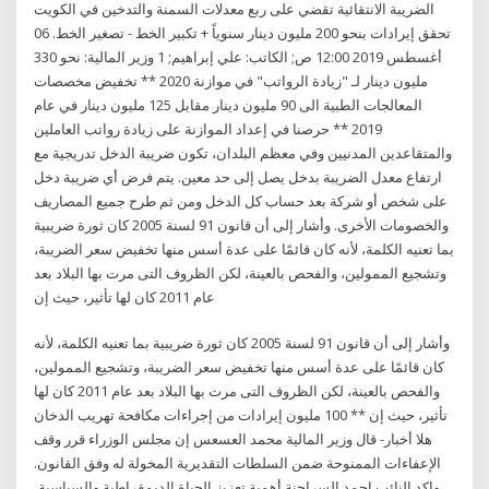
الضريبة الانتقائية تقضي على ربع معدلات السمنة والتدخين في الكويت
تحقق إيرادات بنحو 200 مليون دينار سنوياً + تكبير الخط - تصغير الخط. 06
أغسطس 2019 12:00 ص; الكاتب: علي إبراهيم; 1 وزير المالية: نحو 330
مليون دينار لـ "زيادة الرواتب" في موازنة 2020 ** تخفيض مخصصات
المعالجات الطبية الى 90 مليون دينار مقابل 125 مليون دينار في عام
2019 ** حرصنا في إعداد الموازنة على زيادة رواتب العاملين
والمتقاعدين المدنيين وفي معظم البلدان، تكون ضريبة الدخل تدريجية مع
ارتفاع معدل الضريبة بدخل يصل إلى حد معين. يتم فرض أي ضريبة دخل
على شخص أو شركة بعد حساب كل الدخل ومن ثم طرح جميع المصاريف
والخصومات الأخرى. وأشار إلى أن قانون 91 لسنة 2005 كان ثورة ضريبية
بما تعنيه الكلمة، لأنه كان قائمًا على عدة أسس منها تخفيض سعر الضريبة،
وتشجيع الممولين، والفحص بالعينة، لكن الظروف التى مرت بها البلاد بعد
عام 2011 كان لها تأثير، حيث إن
وأشار إلى أن قانون 91 لسنة 2005 كان ثورة ضريبية بما تعنيه الكلمة، لأنه
كان قائمًا على عدة أسس منها تخفيض سعر الضريبة، وتشجيع الممولين،
والفحص بالعينة، لكن الظروف التى مرت بها البلاد بعد عام 2011 كان لها
تأثير، حيث إن ** 100 مليون إيرادات من إجراءات مكافحة تهريب الدخان
هلا أخبار- قال وزير المالية محمد العسعس إن مجلس الوزراء قرر وقف
الإعفاءات الممنوحة ضمن السلطات التقديرية المخولة له وفق القانون.
واكد النائب احمد السراحنة أهمية تعزيز الحياة الديمقراطية والسياسية،