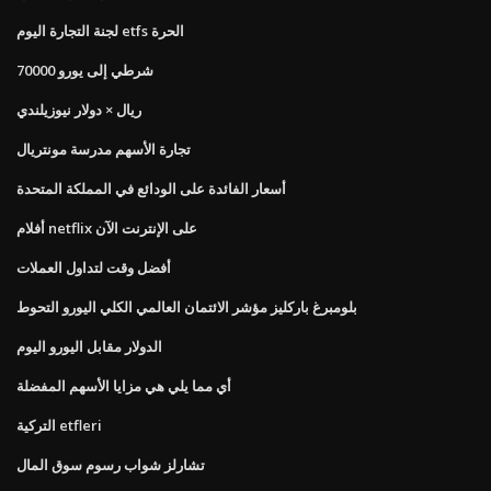
لجنة التجارة اليوم etfs الحرة
70000 شرطي إلى يورو
ريال × دولار نيوزيلندي
تجارة الأسهم مدرسة مونتريال
أسعار الفائدة على الودائع في المملكة المتحدة
أفلام netflix على الإنترنت الآن
أفضل وقت لتداول العملات
بلومبرغ باركليز مؤشر الائتمان العالمي الكلي اليورو التحوط
الدولار مقابل اليورو اليوم
أي مما يلي هي مزايا الأسهم المفضلة
التركية etfleri
تشارلز شواب رسوم سوق المال