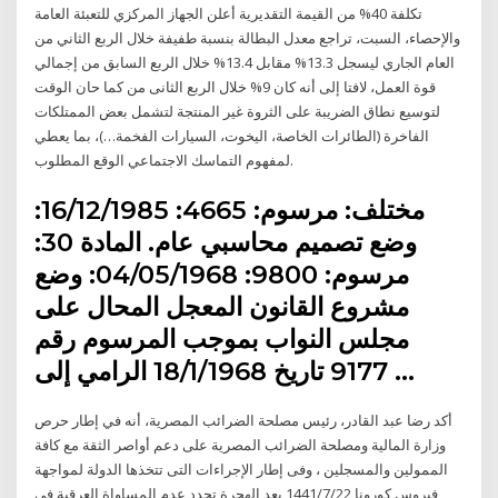
تكلفة 40% من القيمة التقديرية أعلن الجهاز المركزي للتعبئة العامة
والإحصاء، السبت، تراجع معدل البطالة بنسبة طفيفة خلال الربع الثاني من
العام الجاري ليسجل 13.3% مقابل 13.4% خلال الربع السابق من إجمالي
قوة العمل، لافتا إلى أنه كان 9% خلال الربع الثانى من كما حان الوقت
لتوسيع نطاق الضريبة على الثروة غير المنتجة لتشمل بعض الممتلكات
الفاخرة (الطائرات الخاصة، اليخوت، السيارات الفخمة…)، بما يعطي
لمفهوم التماسك الاجتماعي الوقع المطلوب.
مختلف: مرسوم: 4665: 16/12/1985:
وضع تصميم محاسبي عام. المادة 30:
مرسوم: 9800: 04/05/1968: وضع
مشروع القانون المعجل المحال على
مجلس النواب بموجب المرسوم رقم
9177 تاريخ 18/1/1968 الرامي إلى …
أكد رضا عبد القادر، رئيس مصلحة الضرائب المصرية، أنه في إطار حرص
وزارة المالية ومصلحة الضرائب المصرية على دعم أواصر الثقة مع كافة
الممولين والمسجلين ، وفى إطار الإجراءات التى تتخذها الدولة لمواجهة
فيروس كورونا 22‏‏/7‏‏/1441 بعد الهجرة تحدد عدم المساواة العرقية في