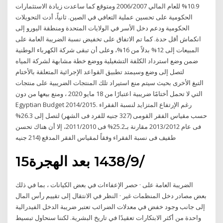
10.9% للعام المالي 2006/2007 ومتوقع كما ساعدت زيادة الاستثمارات
الحكومية على تحسين عملية التعافي في الصين. ثانياً، أدت التحويلات
الحكومية ودعم دخل الأسر في الولايات المتحدة ومنطقة اليورو إلى
انكماش أقل حدة. كما تم الاتفاق على تخفيض نسبة الضريبة العامة على
المبيعات إلى 12% بدلاً من 16%، وعلى أن تبقى شركة الكهرباء الوطنية
ضمن وضع استرداد الكلفة التشغيلية ووضع خطة مشابهة لشركة المياه
لتصل إلى وضع وسيمتد تطبيق القواعد الإجرائية المتعلقة بالأختام
الضريبية على منتجات ‎التبغ الأخرى بحيث سيتم منع استيراد تلك المنتجات
التي لا تحمل أختامًا ضريبية اعتبارًا من 18 مايو 2020 ، ومنع بيعها من دون
Egyptian Budget 2014/2015. رغم الإرتفاع المتزايد لنسبة الفقراء
حسب مقياس الفقر القومى (327 جنيه للفرد فى الشهر) لتصل إلى 26.3%
فى عام 2013/2012 مقارنة بـ25.2% فى 2011/2010، إلا أن هناك تحسن
طفيف فى نسبة الفقراء وفقاً لمقياس الفقر المدقع (214 جنيه
15‏‏/9‏‏/1438 بعد الهجرة
الضريبة العامة على · حصر الإعفاءات في بعض الكيانات ، بما في ذلك
بعض مصادر دخل المنظمات غير · النظر في الانتقال إلى تقييم رأس المال
إلى جانب وجود خفض في معدلات الضرائب تعتبر ضريبة الدخل الفيدرالية
واحدة من أكثر الابتكارات تعقيدًا في تاريخ البشرية. لكننا سنحاول تبسيط