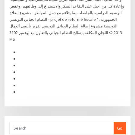
وإعادة كل من احيل على التقاعد المبكر والاستيداع إلى وظائفهم، وخفض
الرسوم الدراسية بالجامعات بما يتلاءم مع دخل المواطن. مشروع إصلاح
النظام الجبائي التونسي - projet de réforme fiscale 1. ‫الجمهورية
التونسية‬ ‫مشروع إصالح النظام الجبائي التونسي‬ ‫تقرير تأليفي ألعمال
اللجان المكلفة بإصالح النظام‬ ‫الجبائي‬ ‫بالتعاون مع‬ ‫نوفمبر 3102‬ ‫‪© 2013
MS
Go