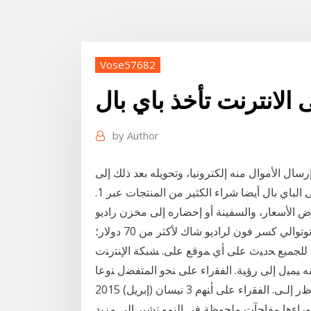
Vose57682
الانترنت تأخذ باي بال
by
Author
سال الأموال منه إلكترونيا، وتحويله بعد ذلك إلى
حسابك البنكي المصرفي، ويمكنك من خلال حسابك على الباي بال أيضا شراء الكثير من المنتجات عبر 1.
 التي قيمت على الإنترنت؛ 2. قبول عرض الأسعار، والسفينة أو إحضاره إلى مخزن راديو
ي كسر فون لراديو شاك لأكثر من 70 دولار؛
ﻟﻠﺠﻤﻴﻊ ﺤﺩﻴﺙ ﻋﻠﻰ ﺃﻱ ﻤﻭﻗﻊ ﻋﻠﻰ. ﺸﺒﻜﺔ ﺍﻹﻨﺘﺭﻨﺕ
 ﻴﻤﻴل ﺇﻟﻰ ﺭﺅﻴﺔ. ﺍﻟﻔﻘﺭﺍﺀ ﻋﻠﻰ ﻨﺤﻭ ﺍﻟﻤﺘﻔﻀل ﻨﻭﻋﺎ
ﻤﺎ، ﺤﻴﺙ. ﻴ. ﻨﻅﺭ ﺇﻟـﻰ. ﺍﻟﻔﻘﺭﺍﺀ ﻋﻠﻰ ﺃﻨﻬﻡ 3 نيسان (إبريل) 2015 www.imfbookstore.org إنترنت: اإلطار 1-4:
وراءها مفاجآت ملحوظة في النمو تشير إلى مزيد