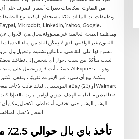
باستخدام المكتبة مع التطبيقات التي تأخذ
ﺍﻟﻘﺎﻧﻮﻥ ﻏﲑ ﺍﻟﻮﺍﻗﻌﻲ ﺍﻟﺬﻱ ﻻ ﳝﻜﱢﻦ ﺍﻟﺒﻠﺪ ﻣﻦ ﺇﻳﺘﺎﺀ ﺍﳋﺪﻣﺎﺕ ﻟ
ﻣﺴﻮﻍ ﳍﺎ ﻋﻠﻰ ﺍﻟﺘﻘﺎﺿﻲ، ﻭﺑﺎﻟﺘﺎﱄ ﺗﺸﺘﻴﺖ ﻭﲢﻮﻳﻞ ﻮﻝ ﻣﺮﻳﺾ 
لست متأكدًا من سبب دخول أي شخص إلى نطاقك بعضكم ير
يمكنك بيع أي شيء عبر الإنترنت تقريبًا ، وتفعل الكث
أسعار لا تقبل المناف
تأخذ ب