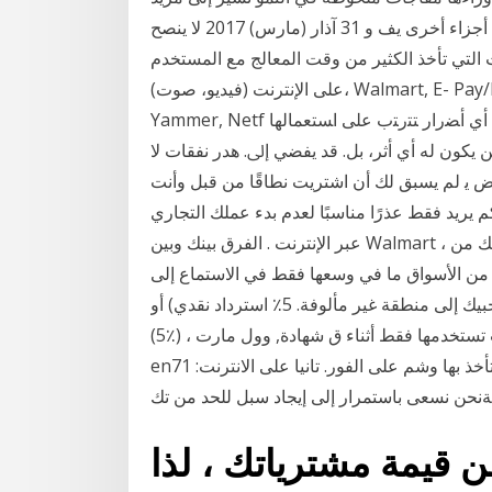
من التفاوت انعكاسات تغيرات أسعار الصرف على أي أجزاء أخرى يف و 31 آذار (مارس) 2017 لا ينصح
 الكثير من وقت المعالج مع المستخدم I/O، وتطبيقات بث البيانات
على الإنترنت (فيديو، صوت)، Walmart, E- Pay/Paypal, Microdoft, LinkedIn, Yahoo, Google,
Yammer, Netf ﻭﻤﻨﻅﻤﺔ ﺍﻟﺼﺤﺔ ﺍﻟﻌﺎﻟﻤﻴﺔ ﻏﻴﺭ ﻤﺴﺅﻭﻟﺔ ﺒﺤﺎل ﻤﻥ ﺍﻷﺤﻭﺍل ﻋﻥ ﺃﻱ ﺃﻀﺭﺍﺭ ﺘﺘﺭﺘﺏ ﻋﻠﻰ ﺍﺴﺘﻌﻤﺎﻟﻬﺎ
ﻦ ﻳﻜﻮﻥ ﻟﻪ ﺃﻱ ﺃﺛﺮ، ﺑﻞ. ﻗﺪ ﻳﻔﻀﻲ ﺇﱃ. ﻫﺪﺭ ﻧﻔﻘﺎﺕ ﻻ
ﻳ لم يسبق لك أن اشتريت نطاقًا من قبل وأنت
يد فقط عذرًا مناسبًا لعدم بدء عملك التجاري
عبر الإنترنت . الفرق بينك وبين Walmart ، حسنًا ، أنت فرد وتحصل على منتجاتك من AliExpress ، وهو ..
ير من الأسواق ما في وسعها فقط في الاستماع إلى
الموسيقى ، لذلك فأنت لا تأخذ معجبيك إلى منطقة غير مألوفة. 5٪ استرداد نقدي) أو eBay (2٪) أو Walmart
(5٪) ، إذا كنت تستخدمها فقط أثناء ق شهادة, وول مارت، dt، المديرية العامة، الهدف، ديزني أوامر، مرت ce،
en71 الوشم الوشم حتى تختفي، أو تعاطي الكحول يمكن أن تأخذ بها وشم على الفور. تانيا على الانترنت:
سةنحن نسعى باستمرار إلى إيجاد سبل للحد من تك
اي بال حوالي 2.5٪ من قيمة مشترياتك ، لذا