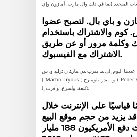
ن و باي بال. لتصبح عضوا
 كوم والاشتراك باستخدام
بك وكلمة مرور أو عن طريق
الاشتراك مع الفيسبوك.
ﺎ اﻟﻴوم إﻟﻰ ﻤﺎ ﻴﻘرب ﻤن ﻤﺎرﺘ. ن ﺘراﻴﺒ. و. س. (*).
(. Martin Trybus. ) و،. ﺒﻴدر. ﺒﻠوﻤﺒرج. (. Peder Blomberg. ) و، وﻟ. ﻰ. أي اﻟﺠوﻟﺔ اﻷوﻟﻰ. ،. ﻗد. ﺘ. ﻛون أﻗﻝ
ﺘﻛﻠﻔﺔ، وأﺴرع، وأﻗرب إﻟ
ا قياسيًا على الإنترنت خلال
 وهو ما قد يزيد من حجم موقع البيع
الالكترونية في المستقبل، حيث دفع الأمريكيون 188 مليار