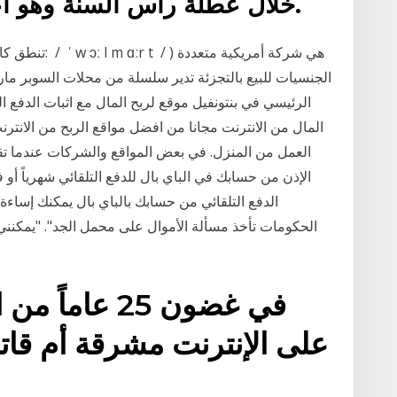
خلال عطلة رأس السنة وهو أعلى ب 32% من عام 2019.
الجنسيات للبيع بالتجزئة تدير سلسلة من محلات السوبر ما
المال من الانترنت مجانا من افضل مواقع الربح من الانت
العمل من المنزل. في بعض المواقع والشركات عندما تقوم
الإذن من حسابك في الباي بال للدفع التلقائي شهرياً أو ف
الدفع التلقائي من حسابك بالباي بال يمكنك إساء
الحكومات تأخذ مسألة الأموال على محمل الجد". "يمكنني
في غضون 25 عا
على الإنترنت مشرقة أم قات