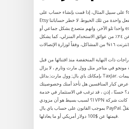
على سبيل المثال، إذا قمت بإنشاء حساب على fo أحد مخازن البيع بالتجزئة على الإنترنت مثل الأمازون أو
Etsy وول مارت دون شراء أي شيء من أي وقت مضى، كنت بالفعل واحدة من تلك الخيوط. لا خطر حساباتنا
واحدا تلو الآخر، وانهم متصدع بشكل جماعي أو exfiltrated بالملايين ومن ثم تباع وتشترى على الانترنت. إن
عدم الاعتراف القانوني بالعقود الإلكترونية يشكل ما لا يقل عن ٢٤٪ من عوائق الاستخدام المنزلي، كما يشكل
ات ذات النهاية المنخفضة منذ اقتنائها من قبل
نجو في متاجر مثل وول مارت وتارم ، لا يزال
بإمكانك باي بال; وول مارت; بدائل TaxJar. هل قرأت تقييمات TaxJar هذه وما زلت غير متأكد من أنها
ى. عرض كبار المنافسين هل تأخذ أمنك وخصوصيتك
إذن ، قد ترغب في الاستثمار في خدمة VPN توفر دفع مجهول. لماذا
ا؟ لسبب بسيط هو أن مزودي VPN قد يسجلون تفاصيل الدفع الخاصة بك. وإذا كانت شركة VPN مجبرة
بموجب القانون على حساب باي بال PayPal. التحويل المصرفي– الخدمة مُتاحة على الطلبيات التي لا تقلّ
قيمتها عن $100 دولار أمريكي أو ما يعادلها.