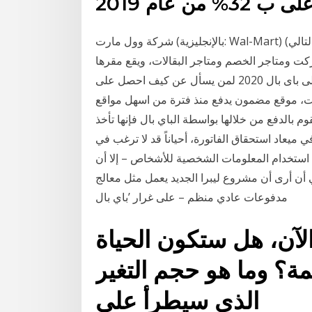
شركة وول مارت (بالإنجليزية: Wal-Mart)‏ (تنطق كالتالي: ‎ / ‏ ˈ w ɔː l m ɑːr t ‎ / ‏) هي شركة أمريكية متعددة
ركت ومتاجر الخصم ومتاجر البقالات، ويقع مقرها
الرئيسي في بنتونفيل موقع لربح المال مع اثبات الدفع الى باى بال 2020 لمن يسأل عن كيف احصل على
رنت، موقع مضمون يدفع منذ فترة من اسهل مواقع
 بالدفع من خلالها بواسطة الباي بال فإنها تأخذ
ي ميعاد استحقاق الفاتورة، أحياناً قد لا ترغب في
ة استخدام المعلومات الشخصية للأشخاص – إلا أن
 أن أرى أن مشروع ليبرا الجديد يعمل مثل معالج
مدفوعات عادي منظم – على غرار ’باي بال
ماً من الآن، هل ستكون الحياة
مة؟ وما هو حجم التغير
الذي سيطرأ على