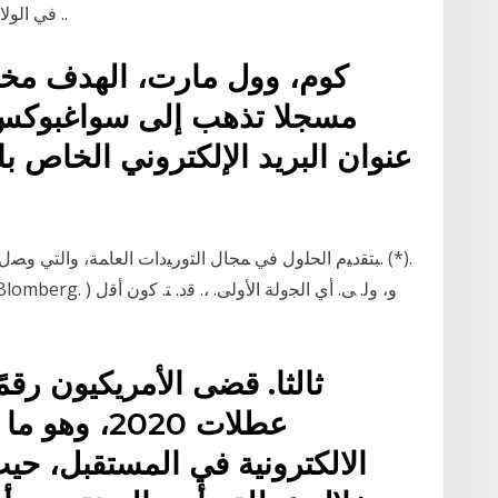
في الولايات المتحدة (بما في ذلك وال مارت، أمازون وإي ..
كوم، وول مارت، الهدف مخاز
مسجلا تذهب إلى سواغبوكس.
عنوان البريد الإلكتروني الخاص 
ﺒﺘﻘدﻴم اﻟﺤﻠوﻝ ﻓﻲ ﻤﺠﺎﻝ اﻟﺘورﻴدات اﻟﻌﺎﻤﺔ، واﻟﺘﻲ وﺼﻝ ﻋددﻫ
ثالثا. قضى الأمريكيون رقمً
عطلات 2020،