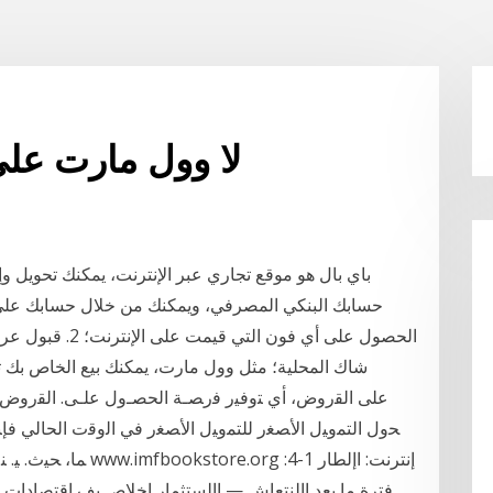
لا وول مارت على 
باي بال هو موقع تجاري عبر الإنترنت، يمكنك تحويل وإر
الحصول على أي فون
شاك المحلية؛ مثل وول مارت، يمكنك بيع الخاص بك توتوال
ﻋﻠﻰ ﺍﻟﻘﺭﻭﺽ، ﺃﻱ ﺘﻭﻓﻴﺭ ﻓﺭﺼـﺔ ﺍﻟﺤﺼـﻭل ﻋﻠـﻰ. ﺍﻟﻘﺭﻭﺽ 
ﺤﻭل ﺍﻟﺘﻤﻭﻴل ﺍﻷﺼﻐﺭ ﻟﻠﺘﻤﻭﻴل ﺍﻷﺼﻐﺭ ﻓﻲ ﺍﻟﻭﻗﺕ ﺍﻟﺤﺎﻟﻲ ﻓﺈﻨﻪ
فترة ما بعد االنتعاش — االستثمار اخلاص يف اقتصادات 