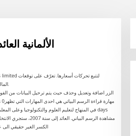
الألمانية العائد 10 سنة الرسم البي
السوق، والأخبار ‎gsw‎ المالية ومستجداتها في الأسواق.
الكسر الغير حقيقي الى