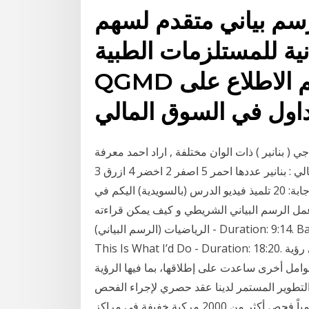
رسم بياني متقدم لسهم
ية للمستلزمات الطبية -
QGMD الذي من خلاله بامكانكم الاطلاع على
 ( بنانير ) ذات الوان مختلفة , اراد احمد معرفة
كم واحده يملك من كل لون , فصنفها ونتج لدية الجدول التالي : بنانير عددها احمر 5 اصفر 2 اخضر 4 ازرق 3
اسود 2 بنفسجي 1 1 2 3 5 4 مثال \(20 = 2 × 10\) تلميذ. الإجابة: 20 تلميذ فيديو الدرس (بالسويدية) اليكم في
 البياني الشريطي و كيف يمكن قراءته. Apr 26, 2018 · 27-اهم الاساسيات في
الرياضيات (الرسم البياني) - Duration: 9:14. Basil S.Ahmed 95,771 views. 9:14. If I Were BROKE…
This Is What I’d Do - Duration: 18:20. قامت فكرة تأسيس شركة المزايا القابضة بناءاً على رؤية
وامل أخرى ساعدت على إطلاقها، بما فيها الرؤية
والتطوير المستمر لدينا عقد حصري لإجراء الفحص
الفني السنوي للمركبات في إمارة أبوظبي، حيث ننجز يومياً فحص أكثر من 2000 مركبة خفيفة في مراكز