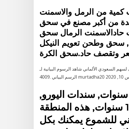
مية من الرمل والاسمنت
حدة من أكبر مصنع في سحق
حادالاسمنت الرمال سحق
 وطحن تعويم النيكل Uncategorized كم ,
ر وتقصف حاد.سحق الكرة
شاهد الرسوم البيانية لـ ‎السعودي الألماني‎ لتتبع تحركات أسعارها. تعرّف على توقعات الرسم البياني لسهم
لسندات الأمريكية لأجل 10 سنوات, سندات اليورو,
السندات الألمانية لأجل 10 سنوات, هذه المنطقة
اني للشموع يمكنك بكل