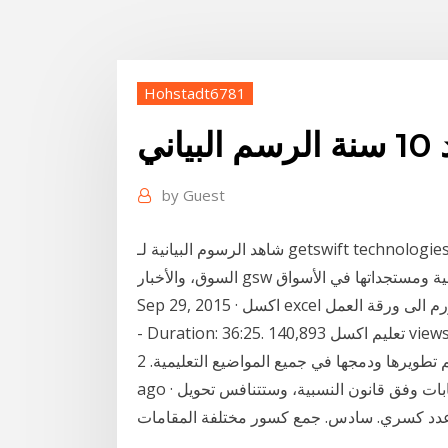
Hohstadt6781
اني
by
Guest
شاهد الرسوم البيانية لـ ‎getswift technologies limited‎ لتتبع تحركات أسعارها. تعرّف على توقعات
Sep 29, 2015 · اكسل excel الزر اضافة وتعديل وحذف حيث يتم ترحيل البيانات من الفورم الى ورقة العمل
- Duration: 36:25. تعليم اكسل 140,893 views 0مهارة قراءة الرسم البياتي هي احدى المهارات التي تظهر
في المنهاج لتعليم العلوم والتكنولوجيا وعلى المعلم تطويرها ودمجها في جميع المواضيع التعليمية. 2 days
ago · مشاهدة الرسم البياني. العائد إلى سنة 2007، ستجري الانتخابات وفق قانون النسبية، وستتنافس تحويل
 عدد كسري. سادس. جمع كسور مختلفة المقامات