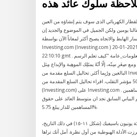
قطار الكهربائي الذى سوف يتم إنشاؤه من العين
بقالنا يومين ولكن الجميل في الموضوع والجديد إن
 الهابط والاتجاه يصبح أكثر لمعاناً الآن بواسطة
Investing.com (Investing.com ) السلع 04 يناير 2021 ,18:00 الرسم البياني لسعر الذهب 2021-01-20
22:10:10 gmt . شركات مختارة الدولار مقابل العملات العربية #معلومات_عامة "كيف تعلم الرسم
ع صِغَرِ سِنّه، إلّا أنّهُ يمتَلِك الموهِبة والإبداع مِثل
البالغين ورُبِما أكثر. تحاليل السلع مقدمة من Investing.com (Investing.com) تغطية XAU/USD, عقود
مؤشر الدولار, عقود الذهب, 500 مؤشر التقلب. اقراء تحاليل السلع المقدمة من Investing.com
(Investing.com) على Investing.com . الرسم البياني التالي يوضح لنا معدل العائد على حقوق المساهمين
ظر الى الرسم البياني السابق نجد ان متوسط العائد على حقوق
المساهمين للدار يبلغ 5.75%.
اخترت عشوائيًّا الرسم البياني رينكو بإعداد 10 سنتات لشركة يونيون باسيفيك (شكل ١١-١٥) في ذلك التاريخ،