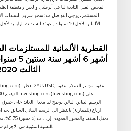
الفحص الفني التابعة لنا في أبوظبي والعين ومنطقة الظف
أشهر 6 أشه
الثالث 2020 بورصة قطر 2020/10/22
ارباع (للمقارنة) بالنظر الى الرسم البياني السابق نجد
5.75%. يمك
النسبة المئوية في الاجرام في سنة 1975، مقارنة مع سنة 1972 ﺑ-%30 تقريبا.