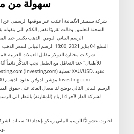
سهولة من ملاحظة سلوك عائد هذه
شركة سيمينز الألمانية أعلنت عبر موقعها الرسمي عن ال
السخنة للعلمين وقالت تقريبًا نفس الكلام اللي بنقوله 
الرسم البياني اليومي: الذهب يكسر خط المسار
للأطفال" عندَ التعامُل مع الطفل يَجِب التذكُّر دائماً أنّهُ وم
لشركة الدار لآخر 4 ارباع (للمقارنة) بالن
وبرزت الأدلة الهبوطية من أول نظرة. آمل أنك تراها.