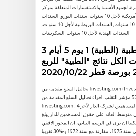
رة. لجميع الأسئلة والاستفسارات المتعلقة بمركز
المستثمر، يرجى التواصل مع: سحر سرور السندات الأمريكية لأجل 10 سنوات, سندات اليورو, السندات
الألمانية لأجل 10 سنوات, عوائد السندات اليابانية لأجل 10 سنوات, السندات البريطانية لأجل 10 سنوات,
السندات الهندية لأجل 10 سنوات. السكربيتات
القطرية الألمانية للمستلزمات الطبية (الطبية) 1 يوم 5 أيام 3
ر سنة سنتين 5 سنوات الكل نتائج "الطبية" للربع
تحاليل السلع مقدمة من Investing.com (Investing.com) تغطية XAU/USD, عقود مؤشر الدولار, عقود
الذهب, 500 مؤشر التقلب. اقراء تحاليل السلع المقدمة من Investing.com (Investing.com) على
Investing.com . الرسم البياني التالي يوضح لنا معدل العائد على حقوق المساهمين لشركة الدار لآخر 4
 ان متوسط العائد على حقوق المساهمين للدار يبلغ
ننا ان نرى في الرسم البياني، ان المحور الافقي (محور x) يمثل السنة، والمحور العمودي إزدادات