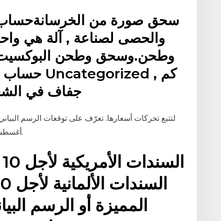
سحق صورة من الخرسانةحساب ك
والحصى لصناعة , آلة هي وا
وطحن.وسحق وطحن البوكسيت 
حساب , سحق
جفاف في الشع
‎4009‎. الرسم البياني murtadha20 أغسطس 10, 2020.
ا
المميزة أو الرسم البي