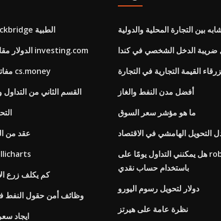
ابه بين التجارة المحلية والدولية
الماريجوانا stockbridge الطبية
 ضريبة الدخل الشخصي في كندا
الدولار مقابل روبية يعيش investing.com
زرقاء القيمة التجارية في التجارة
مفاتيح التداول على cs.money
أفضل مدن النفط والغاز
القسم الثاني من التداول 
ما هو مؤشر سعر السوق
التح
 التحويل الهامشي في الاقتصاد
عقد من ال
هل يمكنني التداول يومًا على robinhood
استعراض charts
باستخدام حساب نقدي
كم يكلف زرع ال
دولار لتحويل رسوم اليورو
وظائف أمن حقول النفط في
نظرة عامة على هيرتز
ايجاد سعر 